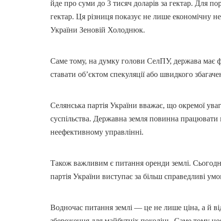
йде про суми до 3 тисяч доларів за гектар. Для по
гектар. Ця різниця показує не лише економічну нер
України Зеновій Холоднюк.
Саме тому, на думку голови СелПУ, держава має ф
ставати об’єктом спекуляції або швидкого збагаче
Селянська партія України вважає, що окремої ува
суспільства. Державна земля повинна працювати н
неефективному управлінні.
Також важливим є питання оренди землі. Сьогодні 
партія України виступає за більш справедливі умо
Водночас питання землі — це не лише ціна, а й від
збереження для майбутніх поколінь. Саме тому не