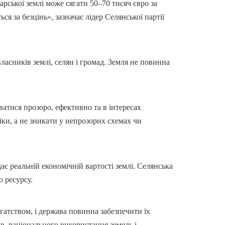
арської землі може сягати 50–70 тисяч євро за
я за безцінь», зазначає лідер Селянської партії
асників землі, селян і громад. Земля не повинна
атися прозоро, ефективно та в інтересах
ки, а не зникати у непрозорих схемах чи
ає реальній економічній вартості землі. Селянська
о ресурсу.
агатством, і держава повинна забезпечити їх
в, раціонального використання земель і