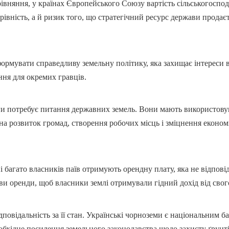
рівняння, у країнах Європейського Союзу вартість сільськогоспод
івність, а й ризик того, що стратегічний ресурс держави продаєтьс
ормувати справедливу земельну політику, яка захищає інтереси вл
ння для окремих гравців.
ги потребує питання державних земель. Вони мають використовув
а розвиток громад, створення робочих місць і зміцнення економі
багато власників паїв отримують орендну плату, яка не відповід
ви оренди, щоб власники землі отримували гідний дохід від свог
повідальність за її стан. Українські чорноземи є національним б
обхідне посилення земельного законодавства щодо захисту ґрунті